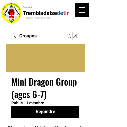
Société
Trembladaise
de
tir
CLUB DE TIR SPORTIF
Groupes
Mini Dragon Group
(ages 6-7)
Public
·
1 membre
Rejoindre