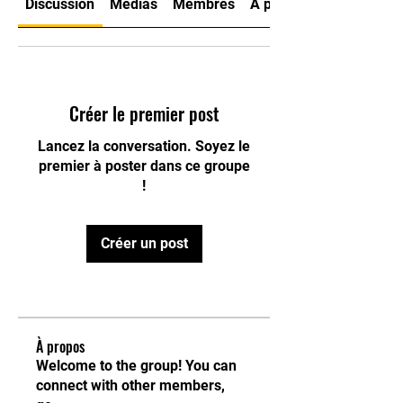
Discussion
Médias
Membres
À propos
Créer le premier post
Lancez la conversation. Soyez le
premier à poster dans ce groupe
!
Créer un post
À propos
Welcome to the group! You can
connect with other members,