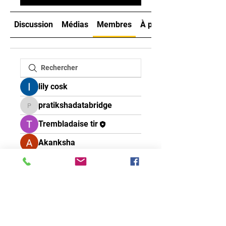
Discussion
Médias
Membres
À propos
lily cosk
pratikshadatabridge
pratikshadatabridge
Trembladaise tir
Akanksha
Société Trembladaise de Tir