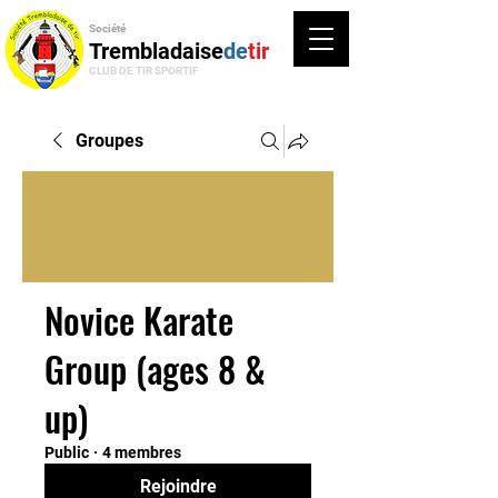
Société
Trembladaise
de
tir
CLUB DE TIR SPORTIF
Groupes
Novice Karate
Group (ages 8 &
up)
Public
·
4 membres
Rejoindre