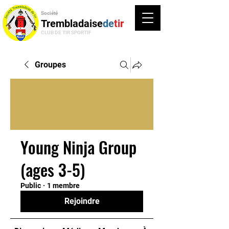
Société
Trembladaise
de
tir
CLUB DE TIR SPORTIF
Groupes
Young Ninja Group
(ages 3-5)
Public
·
1 membre
Rejoindre