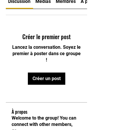
Discussion
Médias
Membres
À propos
Créer le premier post
Lancez la conversation. Soyez le
premier à poster dans ce groupe
!
Créer un post
À propos
Welcome to the group! You can
connect with other members,