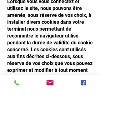
Lorsque vous vous connectez et
utilisez le site, nous pouvons être
amenés, sous réserve de vos choix, à
installer divers cookies dans votre
terminal nous permettant de
reconnaître le navigateur utilisé
pendant la durée de validité du cookie
concerné. Les cookies sont utilisés
aux fins décrites ci-dessous, sous
réserve de vos choix que vous pouvez
exprimer et modifier à tout moment
via les paramètres du logiciel de
navigation utilisé lors de votre
navigation sur le site.
Les cookies émis sur le site
permettent :
d’adapter la présentation du site aux
préférences d’affichage de votre
terminal (langue utilisée, résolution
d’affichage, système d’exploitation
utilisé, etc.) lors de votre utilisation du