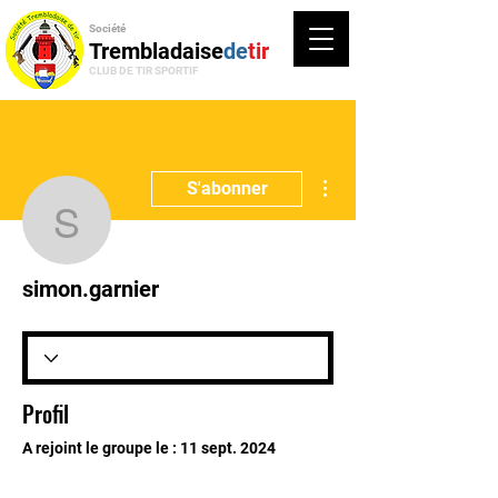
Société
Trembladaise
de
tir
CLUB DE TIR SPORTIF
Plus d'actions
S'abonner
simon.garnier
simon.garnier
Profil
A rejoint le groupe le : 11 sept. 2024