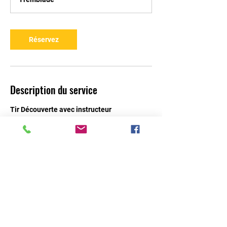
Réservez
Description du service
Tir Découverte avec instructeur
Société Trembladaise de Tir
16 Rue de la Guilleterie BP
41 17390
La Tremblade
Email:
trembladaisedetir@gmail.com
Tel:
05 46 36 55 47
Accueil
Le Club
Documents