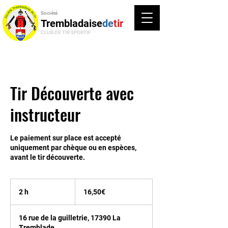
Société
Trembladaise
de
tir
CLUB DE TIR SPORTIF
Tir Découverte avec
instructeur
Le paiement sur place est accepté
uniquement par chèque ou en espèces,
avant le tir découverte.
16,50€
2 h
2
16,50€
h
16 rue de la guilletrie, 17390 La
Tremblade