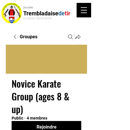
Société
Trembladaise
de
tir
CLUB DE TIR SPORTIF
Groupes
Novice Karate
Group (ages 8 &
up)
Public
·
4 membres
Rejoindre