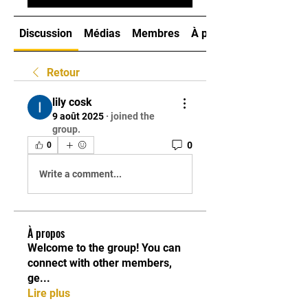
Discussion
Médias
Membres
À propos
Retour
lily cosk
9 août 2025
·
joined the
group.
0
0
Write a comment...
À propos
Welcome to the group! You can
connect with other members,
ge
...
Lire plus